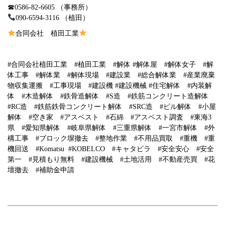
☎︎0586-82-6605 （事務所）
090-6594-3116 （植田）
合同会社 植田工業
#
合同会社植田工業
#
植田工業
#
解体
#
解体屋
#
解体女子
#
解
体工事
#
解体業
#
解体現場
#
建設業
#
総合解体業
#
産業廃棄
物収集運搬
#
工事現場
#
建設機
#
建設機械
#
住宅解体
#
内装解
体
#
木造解体
#
鉄骨造解体
#S
造
#
鉄筋コンクリート造解体
#RC
造
#
鉄筋鉄骨コンクリート解体
#SRC
造
#
ビル解体
#
小屋
解体
#
空き家
#
アスベスト
#
石綿
#
アスベスト調査
#
東海
3
県
#
愛知県解体
#
岐阜県解体
#
三重県解体
#
一宮市解体
#
外
構工事
#
ブロック塀撤去
#
整地作業
#
不用品買取
#
重機
#
重
機回送
#Komatsu #KOBELCO
#
キャタビラ
#
安全安心
#
安全
第一
#
見積もり無料
#
建設機械
#
土地活用
#
不動産売買
#
花
壇撤去
#
補助金申請